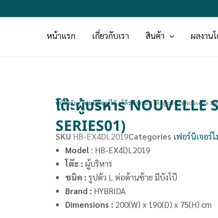
หน้าแรก
เกี่ยวกับเรา
สินค้า
ผลงานโ
โต๊ะผู้บริหาร NOUVELL
หน้าหลัก
/
เฟอร์นิเจอร์ไม้
/
โต๊ะทำงาน
/ โต๊ะผู้บริหาร Nouvelle S
SERIES01)
SKU
HB-EX4DL2019
Categories
เฟอร์นิเจอร์ไม
Model
: HB-EX4DL2019
โต๊ะ :
ผู้บริหาร
ชนิด :
รูปตัว L ต่อด้านซ้าย มีบังโป๊
Brand
:
HYBRIDA
Dimensions
:
200(W) x 190(D) x 75(H) cm