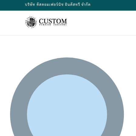
Skip
บริษัท คัสตอมเฟอร์นิช อินดัสทรี จำกัด
to
content