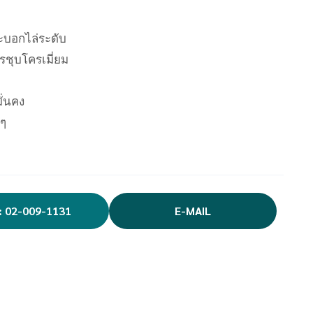
ระบอกไล่ระดับ
ชุบโครเมี่ยม
ั่นคง
งๆ
: 02-009-1131
E-MAIL