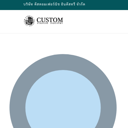
Skip
บริษัท คัสตอมเฟอร์นิช อินดัสทรี จำกัด
to
content