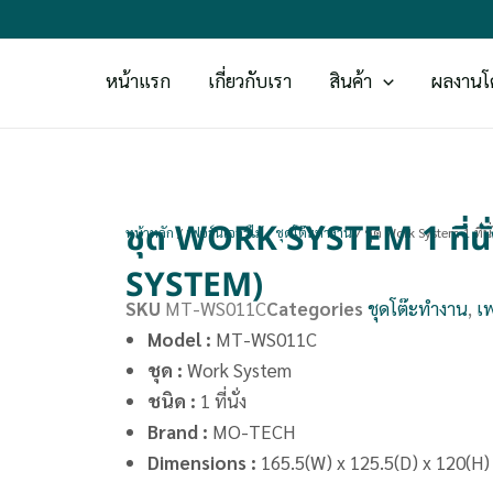
หน้าแรก
เกี่ยวกับเรา
สินค้า
ผลงานโ
ชุด WORK SYSTEM 1 ที
หน้าหลัก
/
เฟอร์นิเจอร์ไม้
/
ชุดโต๊ะทำงาน
/ ชุด Work System 1 ที
SYSTEM)
SKU
MT-WS011C
Categories
ชุดโต๊ะทำงาน
,
เฟ
Model :
MT-WS011C
ชุด :
Work System
ชนิด :
1 ที่นั่ง
Brand
:
MO-TECH
Dimensions
:
165.5(W) x 125.5(D) x 120(H)