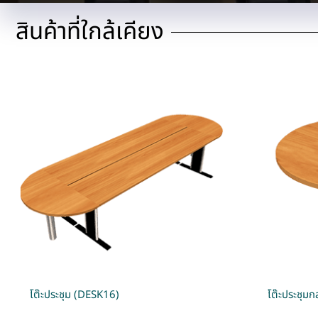
สินค้าที่ใกล้เคียง
โต๊ะประชุม (DESK16)
โต๊ะประชุม