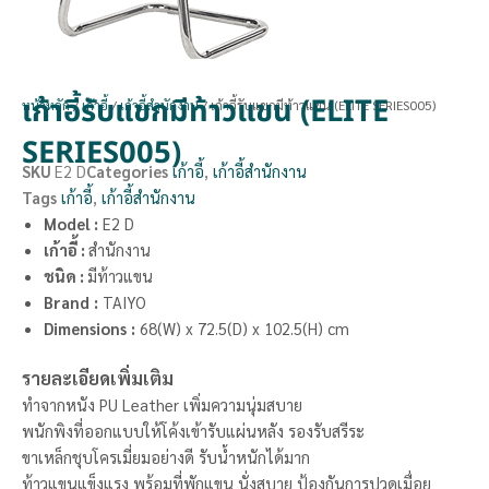
เก้าอี้รับแขกมีท้าวแขน (ELITE
หน้าหลัก
/
เก้าอี้
/
เก้าอี้สำนักงาน
/ เก้าอี้รับแขกมีท้าวแขน (ELITE SERIES005)
SERIES005)
SKU
E2 D
Categories
เก้าอี้
,
เก้าอี้สำนักงาน
Tags
เก้าอี้
,
เก้าอี้สำนักงาน
Model :
E2 D
เก้าอี้ :
สำนักงาน
ชนิด :
มีท้าวแขน
Brand
:
TAIYO
Dimensions
:
68(W) x 72.5(D) x 102.5(H) cm
รายละเอียดเพิ่มเติม
ทำจากหนัง PU Leather เพิ่มความนุ่มสบาย
พนักพิงที่ออกแบบให้โค้งเข้ารับแผ่นหลัง รองรับสรีระ
ขาเหล็กชุบโครเมี่ยมอย่างดี รับน้ำหนักได้มาก
ท้าวแขนแข็งแรง พร้อมที่พักแขน นั่งสบาย ป้องกันการปวดเมื่อย