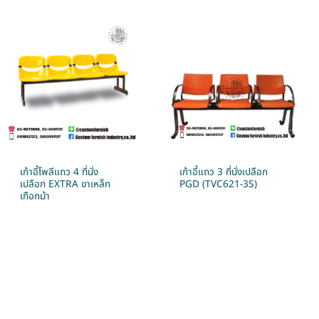
เก้าอี้โพลีแถว 4 ที่นั่ง
เก้าอี้แถว 3 ที่นั่งเปลือก
เปลือก EXTRA ขาเหล็ก
PGD (TVC621-3S)
เกือกม้า