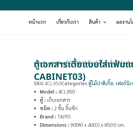
หน้าแรก
เกี่ยวกับเรา
สินค้า
ผลงานโ
ตู้เอกสารเตี้ยแบบใส่แฟ้มแ
หน้าหลัก
/
เฟอร์นิเจอร์ไม้
/
ตู้ไม้ปาติเกิ้ล
/ ตู้เอกสารเตี้ยแบบใส่แฟ้
CABINET03)
SKU
4CL950
Categories
ตู้ไม้ปาติเกิ้ล
,
เฟอร์นิเจ
Model :
4CL950
ตู้ :
เก็บเอกสาร
ชนิด :
2 ชั้น ลิ้นชัก
Brand
:
TAIYO
Dimensions
:
90(W) x 40(D) x 85(H) cm.