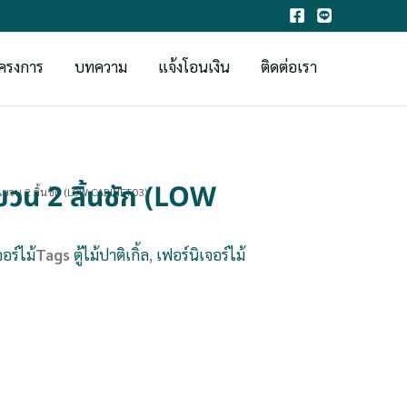
ครงการ
บทความ
แจ้งโอนเงิน
ติดต่อเรา
ขวน 2 ลิ้นชัก (LOW
มแขวน 2 ลิ้นชัก (LOW CABINET03)
อร์ไม้
Tags
ตู้ไม้ปาติเกิ้ล
,
เฟอร์นิเจอร์ไม้