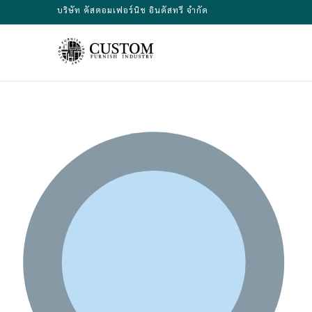
Skip
บริษัท คัสตอมเฟอร์นิช อินดัสทรี จำกัด
to
content