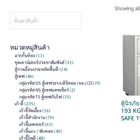
Showing all
หมวดหมู่สินค้า
ฉากกั้นห้อง
11
ชุดเคาน์เตอร์ประชาสัมพันธ์
31
ตู้รางเลื่อนประหยัดพื้นที่
34
ตู้เซฟ
46
กลุ่มรหัส DS ตู้เซฟระบบดิจิตอล (จอ LCD)
9
กลุ่มรหัส NS ตู้เซฟแคชเชียร์
2
กลุ่มรหัส TS ตู้เซฟกันไฟ
35
ตู้นิรภ
เก้าอี้
235
193 K
เก้าอี้จัดเลี้ยง
16
SAFE 1
เก้าอี้สำนักงาน
70
เก้าอี้เลคเชอร์
61
เก้าอี้แถว / พักคอย
40
เก้าอี้โพลี
48