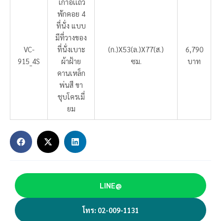
เก้าอี้เเถว
พักคอย 4
ที่นั่ง แบบ
มีที่วางของ
VC-
ที่นั่งเบาะ
(ก.)X53(ล.)X77(ส.)
6,790
915_4S
ผ้าฝ้าย
ซม.
บาท
คานเหล็ก
พ่นสี ขา
ชุบโครเมี่
ยม
LINE@
โทร: 02-009-1131