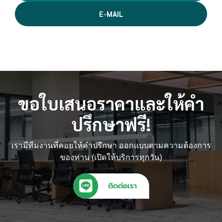
E-MAIL
ขอใบเสนอราคาและให้คำ
ปรึกษาฟรี!
เรามีทีมงานที่คอยให้คำปรึกษา ออกแบบตามความต้องการ
ของท่าน (เปิดให้บริการทุกวัน)
ติดต่อเรา