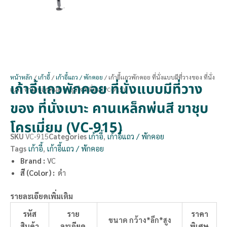
หน้าหลัก
/
เก้าอี้
/
เก้าอี้แถว / พักคอย
/ เก้าอี้เเถวพักคอย ที่นั่งแบบมีที่วางของ ที่นั่ง
เก้าอี้เเถวพักคอย ที่นั่งแบบมีที่วาง
เบาะ คานเหล็กพ่นสี ขาชุบโครเมี่ยม (VC-915)
ของ ที่นั่งเบาะ คานเหล็กพ่นสี ขาชุบ
โครเมี่ยม (VC-915)
SKU
VC-915
Categories
เก้าอี้
,
เก้าอี้แถว / พักคอย
Tags
เก้าอี้
,
เก้าอี้แถว / พักคอย
Brand :
VC
สี (Color) :
ดำ
รายละเอียดเพิ่มเติม
รหัส
ราย
ราคา
ขนาด กว้าง*ลึก*สูง
สินค้า
ละเอียด
พิเศษ