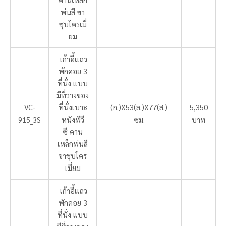
พ่นสี ขา
ชุบโครเมี่
ยม
เก้าอี้เเถว
พักคอย 3
ที่นั่ง แบบ
มีที่วางของ
VC-
ที่นั่งเบาะ
(ก.)X53(ล.)X77(ส.)
5,350
915_3S
หนังพีวี
ซม.
บาท
ซี คาน
เหล็กพ่นสี
ขาชุบโคร
เมี่ยม
เก้าอี้เเถว
พักคอย 3
ที่นั่ง แบบ