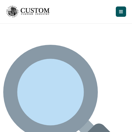
Skip
to
content