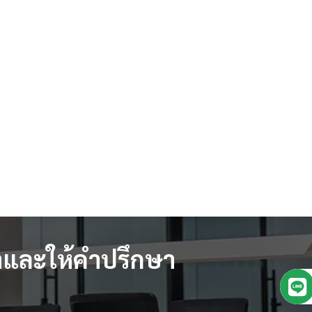
และให้คำปรึกษา