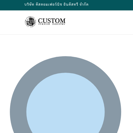
Skip
บริษัท คัสตอมเฟอร์นิช อินดัสทรี จำกัด
to
content