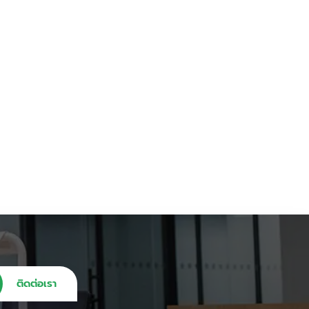
ติดต่อเรา