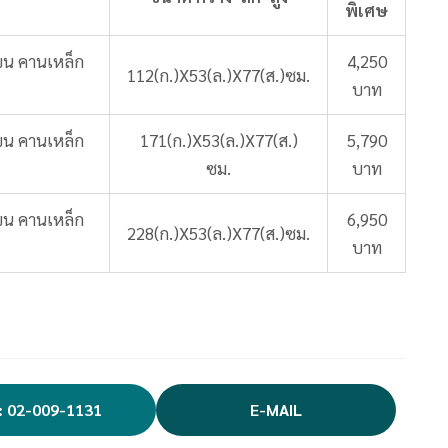
พิเศษ
เเขน คานเหล็ก
4,250
112(ก.)X53(ล.)X77(ส.)ซม.
บาท
เเขน คานเหล็ก
171(ก.)X53(ล.)X77(ส.)
5,790
ซม.
บาท
เเขน คานเหล็ก
6,950
228(ก.)X53(ล.)X77(ส.)ซม.
บาท
: 02-009-1131
E-MAIL