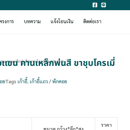
ครงการ
บทความ
แจ้งโอนเงิน
ติดต่อเรา
้าวเเขน คานเหล็กพ่นสี ขาชุบโครเมี่
้าวเเขน คานเหล็กพ่นสี ขาชุบโครเมี่ยม (VC-910)
คอย
Tags
เก้าอี้
,
เก้าอี้แถว / พักคอย
ราคา
ขนาด กว้าง*ลึก*สูง