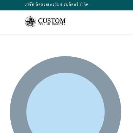
Skip
บริษัท คัสตอมเฟอร์นิช อินดัสทรี จำกัด
to
content