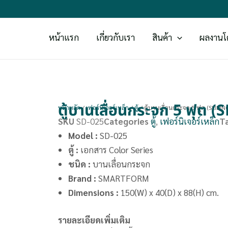
หน้าแรก
เกี่ยวกับเรา
สินค้า
ผลงานโ
ตู้บานเลื่อนกระจก 5 ฟุ
หน้าหลัก
/
เฟอร์นิเจอร์เหล็ก
/
ตู้
/ ตู้บานเลื่อนกระจก 5 ฟุต (SLID
SKU
SD-025
Categories
ตู้
,
เฟอร์นิเจอร์เหล็ก
T
Model :
SD-025
ตู้ :
เอกสาร Color Series
ชนิด :
บานเลื่อนกระจก
Brand
:
SMARTFORM
Dimensions
:
150(W) x 40(D) x 88(H) cm.
รายละเอียดเพิ่มเติม