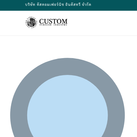
Skip
บริษัท คัสตอมเฟอร์นิช อินดัสทรี จำกัด
to
content