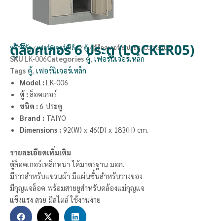
ตู้ล็อคเกอร์ 6 ประตู (LOCKER05)
หน้าหลัก
/
เฟอร์นิเจอร์เหล็ก
/
ตู้
/ ตู้ล็อคเกอร์ 6 ประตู (LOCKER05)
SKU
LK-006
Categories
ตู้
,
เฟอร์นิเจอร์เหล็ก
Tags
ตู้
,
เฟอร์นิเจอร์เหล็ก
Model :
LK-006
ตู้ :
ล็อคเกอร์
ชนิด :
6 ประตู
Brand
:
TAIYO
Dimensions
:
92(W) x 46(D) x 183(H) cm.
รายละเอียดเพิ่มเติม
ตู้ล็อคเกอร์เหล็กหนา ได้มาตรฐาน มอก.
มีราวสำหรับแขวนผ้า มีแผ่นชั้นสำหรับวางของ
มีกุญแจล็อค พร้อมสายยูสำหรับคล้องแม่กุญแจ
แข็งแรง สวย มีสไตล์ ใช้งานง่าย