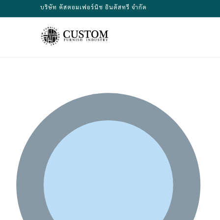
Skip
บริษัท คัสตอมเฟอร์นิช อินดัสทรี จำกัด
to
content