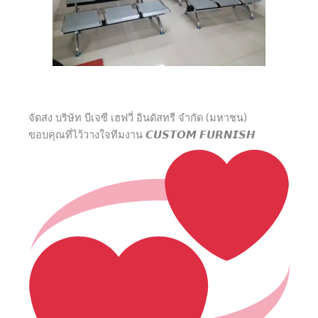
จัดส่ง บริษัท บีเจซี เฮฟวี่ อินดัสทรี จำกัด (มหาชน)
ขอบคุณที่ไว้วางใจทีมงาน 𝘾𝙐𝙎𝙏𝙊𝙈 𝙁𝙐𝙍𝙉𝙄𝙎𝙃