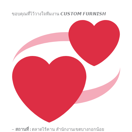
ขอบคุณที่ไว้วางใจทีมงาน 𝘾𝙐𝙎𝙏𝙊𝙈 𝙁𝙐𝙍𝙉𝙄𝙎𝙃
–
สถานที่ :
ตลาดไร้คาน สำนักงานเขตบางกอกน้อย