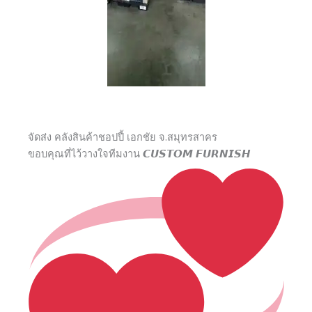
จัดส่ง คลังสินค้าชอปปี้ เอกชัย จ.สมุทรสาคร
ขอบคุณที่ไว้วางใจทีมงาน 𝘾𝙐𝙎𝙏𝙊𝙈 𝙁𝙐𝙍𝙉𝙄𝙎𝙃